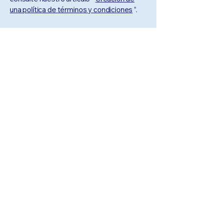
una política de términos y condiciones
”.
© 2025 Young Coders' Sphere.
Todos los derechos reservados.
Manténgase
conectado con
nosotros:
Email
*