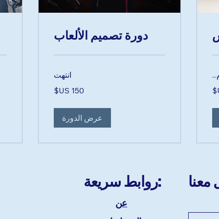
ش
دورة تصميم الألعاب
..
انتهت
75
150
دولار
دولا
أمريكي
أمر
عرض الدورة
روابط سريعة:
عن