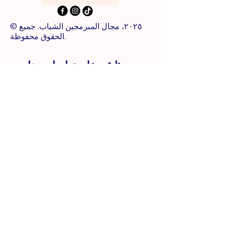
© ٢٠٢٥، مجال المبرمجين الشباب. جميع
الحقوق محفوظة.
ابقى على تواصل معنا:
*
Email
Yes, subscribe me to your 
newsletter.
*
Subscribe
روابط سريعة:
عن
المسابقات