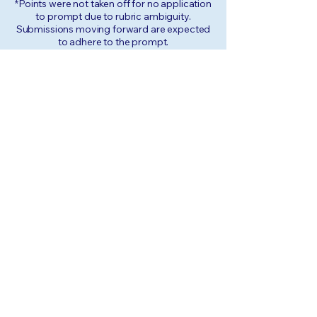
*Points were not taken off for no application
to prompt due to rubric ambiguity.
Submissions moving forward are expected
to adhere to the prompt.
لم يتم نشر أي
منشورات بهذه اللغة
حتى الآن
بمجرد نشر المنشورات، ستراها
هنا.